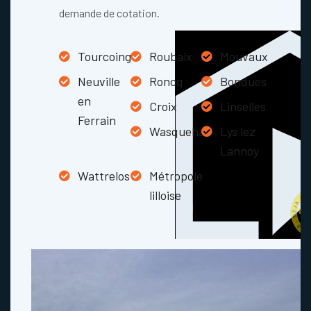
demande de cotation.
Tourcoing
Roubaix
Mouvaux
Neuville
Roncq
Bondues
en
Croix
Linselles
Ferrain
Wasquehal
Lys lez
Lannoy
Wattrelos
Métropole
lilloise