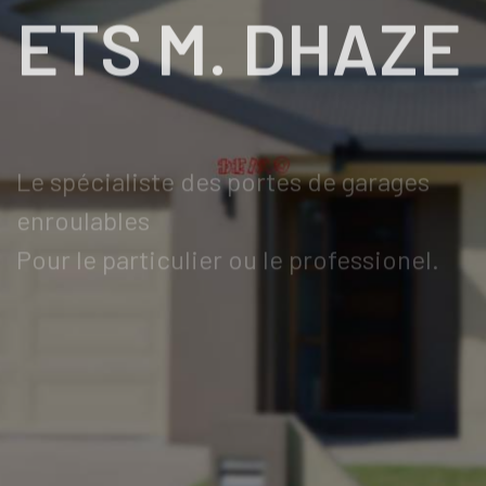
ETS M. DHAZE
Le spécialiste des portes de garages
enroulables
Pour le particulier ou le professionel.
03 20 36 04 65
CONTACTEZ-NOUS