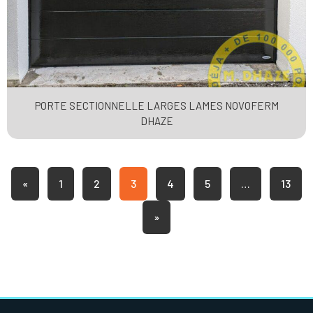
PORTE SECTIONNELLE LARGES LAMES NOVOFERM
DHAZE
«
1
2
3
4
5
…
13
»