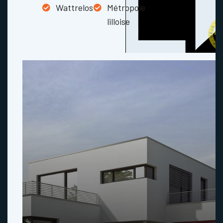
Wattrelos
Métropole
lilloise