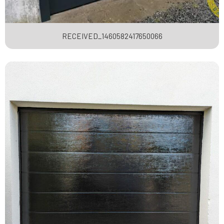
RECEIVED_1460582417650066