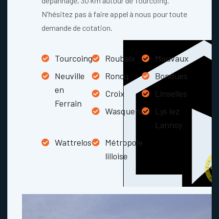
dépannage, 30 km autour de Tourcoing.
N'hésitez pas à faire appel à nous pour toute
demande de cotation.
Tourcoing
Roubaix
Mouvaux
Neuville
Roncq
Bondues
en
Croix
Linselles
Ferrain
Wasquehal
Lys lez
Lannoy
Wattrelos
Métropole
lilloise