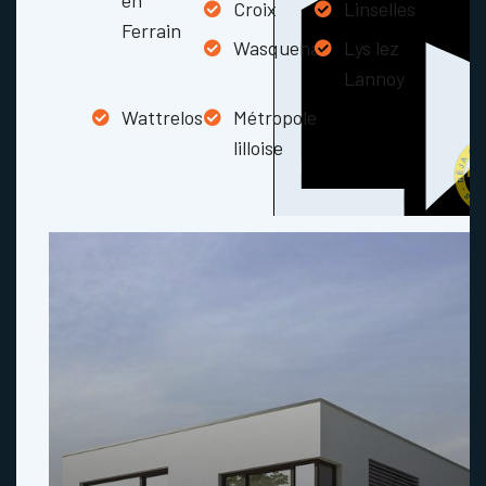
en
Croix
Linselles
Ferrain
Wasquehal
Lys lez
Lannoy
Wattrelos
Métropole
lilloise