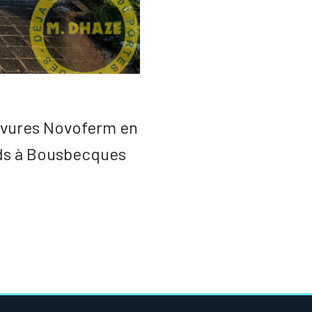
ervures Novoferm en
ids à Bousbecques