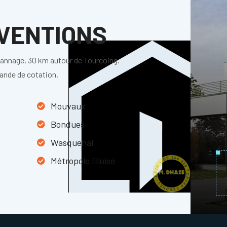
RVENTIONS
pannage, 30 km autour de Tourcoing.
mande de cotation.
Mouvaux
Bondues
Wasquehal
Métropole lilloise