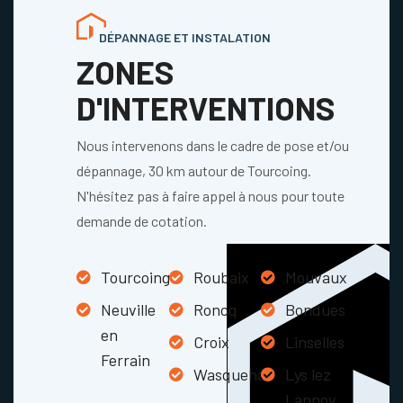
DÉPANNAGE ET INSTALATION
ZONES
D'INTERVENTIONS
Nous intervenons dans le cadre de pose et/ou
dépannage, 30 km autour de Tourcoing.
N'hésitez pas à faire appel à nous pour toute
demande de cotation.
Tourcoing
Roubaix
Mouvaux
Neuville
Roncq
Bondues
en
Croix
Linselles
Ferrain
Wasquehal
Lys lez
Lannoy