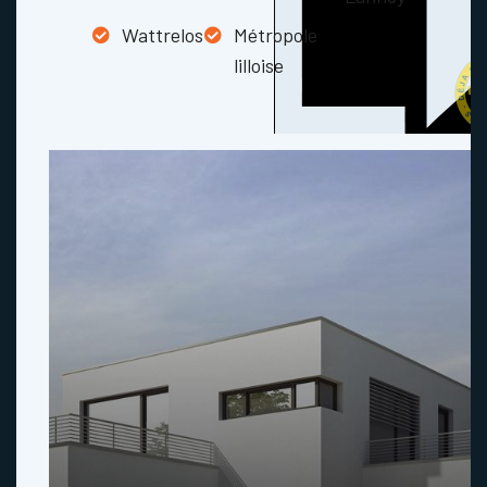
Wattrelos
Métropole
lilloise