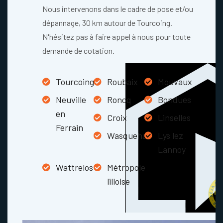
Nous intervenons dans le cadre de pose et/ou
dépannage, 30 km autour de Tourcoing.
N'hésitez pas à faire appel à nous pour toute
demande de cotation.
Tourcoing
Roubaix
Mouvaux
Neuville
Roncq
Bondues
en
Croix
Linselles
Ferrain
Wasquehal
Lys lez
Lannoy
Wattrelos
Métropole
lilloise